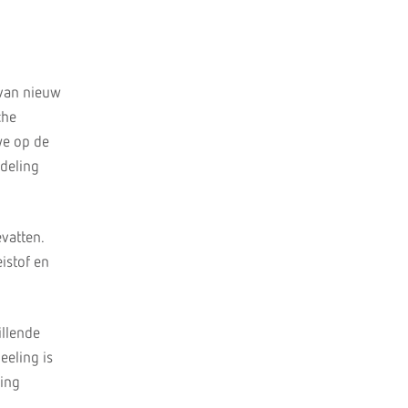
 van nieuw
che
we op de
deling
vatten.
istof en
illende
eeling is
zing