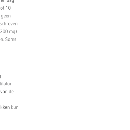
Een dag
tot 10
e geen
eschreven
 1200 mg)
en. Soms
g-
ilator
 van de
okken kun