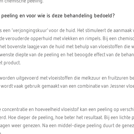
n chemische peeling.
 peeling en voor wie is deze behandeling bedoeld?
s een ‘verjongingskuur’ voor de huid. Het stimuleert de aanmaak
 de verouderde opperhuid met vlekken en rimpels. Bij een chemis
het bovenste laagje van de huid met behulp van vloeistoffen die 
wenste diepte van de peeling en het beoogde effect van de behan
t product.
worden uitgevoerd met vloeistoffen die melkzuur en fruitzuren be
 wordt vaak gebruik gemaakt van een combinatie van Jessner vloe
e concentratie en hoeveelheid vloeistof kan een peeling op versch
d. Hoe dieper de peeling, hoe beter het resultaat. Bij een lichte p
dagen weer genezen. Na een middel-diepe peeling duurt de gene
n.