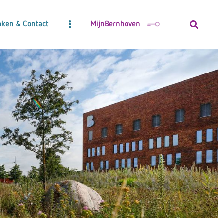
aken & Contact
MijnBernhoven