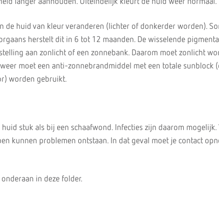
id langer aanhouden. Uiteindelijk kleurt de huid weer normaal.
n de huid van kleur veranderen (lichter of donkerder worden). So
oorgaans herstelt dit in 6 tot 12 maanden. De wisselende pigmenta
otstelling aan zonlicht of een zonnebank. Daarom moet zonlicht w
 weer moet een anti-zonnebrandmiddel met een totale sunblock (
r) worden gebruikt.
huid stuk als bij een schaafwond. Infecties zijn daarom mogelijk. 
pen kunnen problemen ontstaan. In dat geval moet je contact o
onderaan in deze folder.