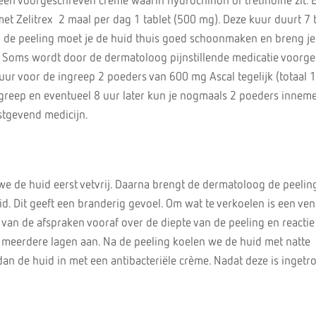
een voorgeschreven crème waarin hydrochinon of tretinoïne zit. 
met Zelitrex 2 maal per dag 1 tablet (500 mg). Deze kuur duurt 7 
 de peeling moet je de huid thuis goed schoonmaken en breng j
 Soms wordt door de dermatoloog pijnstillende medicatie voorg
2 uur voor de ingreep 2 poeders van 600 mg Ascal tegelijk (totaal
greep en eventueel 8 uur later kun je nogmaals 2 poeders innem
stgevend medicijn.
e de huid eerst vetvrij. Daarna brengt de dermatoloog de peelin
d. Dit geeft een branderig gevoel. Om wat te verkoelen is een vent
 van de afspraken vooraf over de diepte van de peeling en reactie
meerdere lagen aan. Na de peeling koelen we de huid met natte
n de huid in met een antibacteriële crème. Nadat deze is ingetr