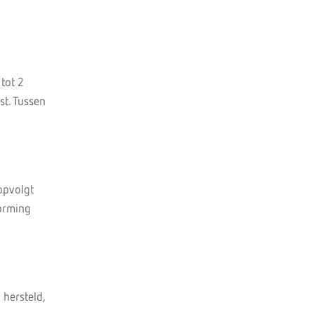
 tot 2
t. Tussen
opvolgt
vorming
 hersteld,