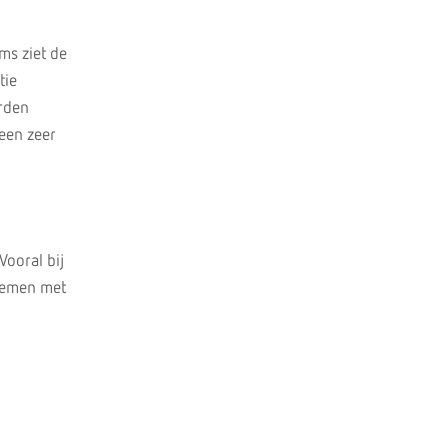
ms ziet de
tie
orden
een zeer
Vooral bij
pnemen met