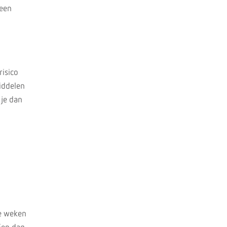
 een
risico
iddelen
 je dan
le weken