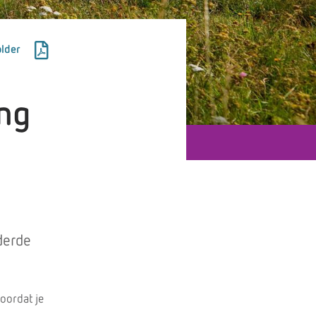
lder
ing
derde
voordat je