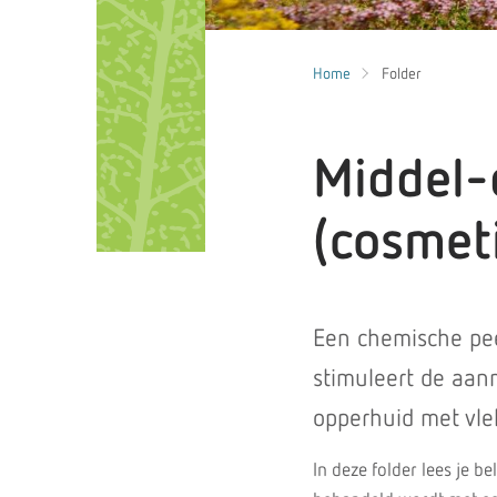
Home
Folder
Middel-
(cosmet
Een chemische peel
stimuleert de aan
opperhuid met vle
In deze folder lees je b