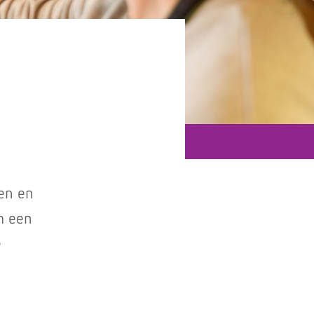
sen en
m een
e