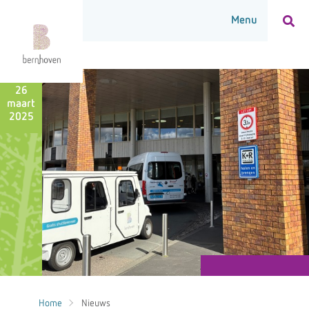
26
maart
2025
Home
Nieuws