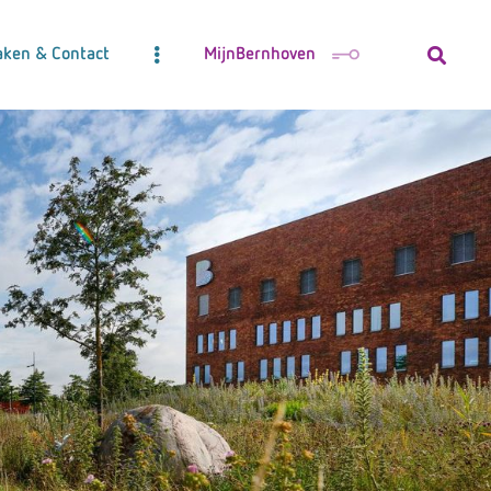
aken & Contact
MijnBernhoven