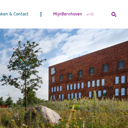
aken & Contact
MijnBernhoven