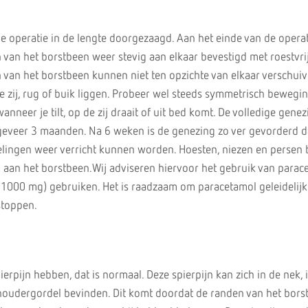
de operatie in de lengte doorgezaagd. Aan het einde van de opera
 van het borstbeen weer stevig aan elkaar bevestigd met roestvri
n van het borstbeen kunnen niet ten opzichte van elkaar verschuiv
je zij, rug of buik liggen. Probeer wel steeds symmetrisch beweg
nneer je tilt, op de zij draait of uit bed komt. De volledige gene
geveer 3 maanden. Na 6 weken is de genezing zo ver gevorderd d
lingen weer verricht kunnen worden. Hoesten, niezen en persen bl
 aan het borstbeen.Wij adviseren hiervoor het gebruik van parace
1000 mg) gebruiken. Het is raadzaam om paracetamol geleidelijk
stoppen.
ierpijn hebben, dat is normaal. Deze spierpijn kan zich in de nek, 
choudergordel bevinden. Dit komt doordat de randen van het bors