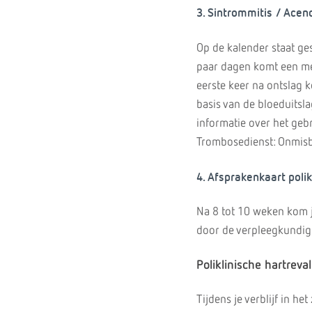
3. Sintrommitis / Ace
Op de kalender staat g
paar dagen komt een med
eerste keer na ontslag k
basis van de bloeduitsl
informatie over het geb
Trombosedienst: Onmisba
4. Afsprakenkaart polik
Na 8 tot 10 weken kom je
door de verpleegkundige
Poliklinische hartreval
Tijdens je verblijf in h