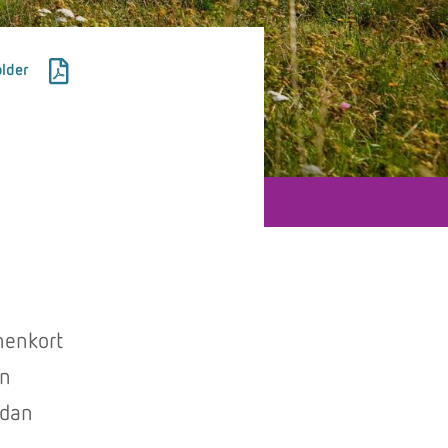
lder
nenkort
en
 dan