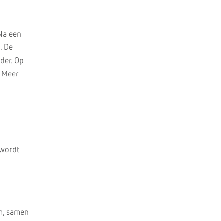
Na een
. De
nder. Op
. Meer
 wordt
om, samen