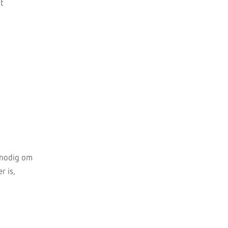
t
s nodig om
r is,