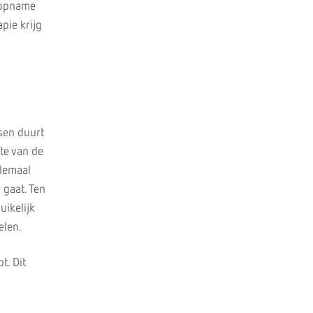
isopname
pie krijg
nsen duurt
rte van de
elemaal
 gaat. Ten
uikelijk
elen.
t. Dit