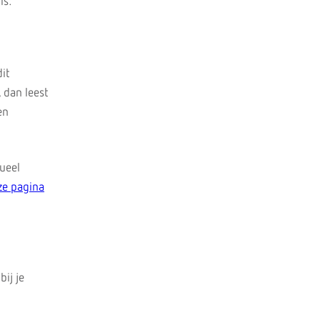
is:
it
 dan leest
en
tueel
ze pagina
ij je