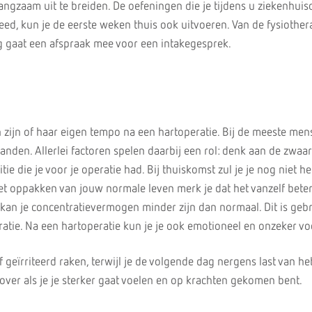
 langzaam uit te breiden. De oefeningen die je tijdens u ziekenhu
ed, kun je de eerste weken thuis ook uitvoeren. Van de fysiothera
ag gaat een afspraak mee voor een intakegesprek.
in zijn of haar eigen tempo na een hartoperatie. Bij de meeste me
aanden. Allerlei factoren spelen daarbij een rol: denk aan de zwaa
tie die je voor je operatie had. Bij thuiskomst zul je je nog niet h
et oppakken van jouw normale leven merk je dat het vanzelf beter
kan je concentratievermogen minder zijn dan normaal. Dit is gebr
ratie. Na een hartoperatie kun je je ook emotioneel en onzeker vo
 geïrriteerd raken, terwijl je de volgende dag nergens last van heb
 over als je je sterker gaat voelen en op krachten gekomen bent.