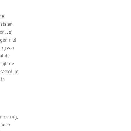
tie
jstalen
en. Je
ingen met
zing van
at de
ijft de
tamol. Je
 te
in de rug,
tbeen