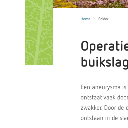
Home
Folder
Operati
buikslag
Een aneurysma is e
ontstaat vaak doo
zwakker. Door de d
ontstaan in de sla