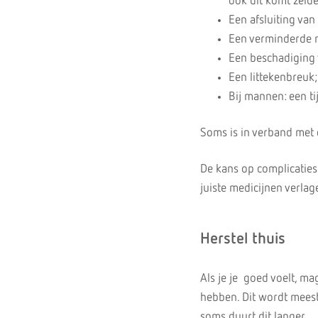
ook dit komt zelde
Een afsluiting van
Een verminderde n
Een beschadiging
Een littekenbreuk;
Bij mannen: een ti
Soms is in verband met 
De kans op complicaties
juiste medicijnen verla
Herstel thuis
Als je je goed voelt, ma
hebben. Dit wordt meest
soms duurt dit langer.