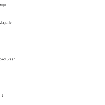
enprik
kslagader
loed weer
is