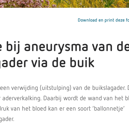
Download en print deze fo
e bij aneurysma van d
ader via de buik
en verwijding (uitstulping) van de buikslagader. 
r aderverkalking. Daarbij wordt de wand van het b
ruk van het bloed kan er een soort ‘ballonnetje’
gader.