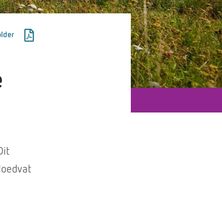
lder
e
Dit
loedvat