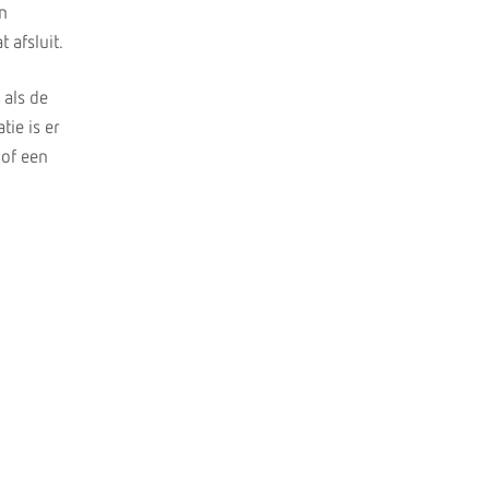
an
 afsluit.
 als de
tie is er
 of een