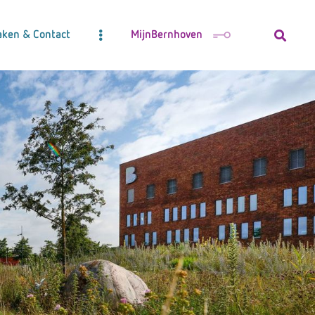
aken & Contact
MijnBernhoven