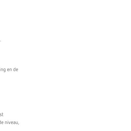
.
ing en de
st
de niveau,