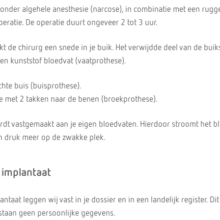
s onder algehele anesthesie (narcose), in combinatie met een rugg
operatie. De operatie duurt ongeveer 2 tot 3 uur.
t de chirurg een snede in je buik. Het verwijdde deel van de bui
n kunststof bloedvat (vaatprothese).
chte buis (buisprothese).
 met 2 takken naar de benen (broekprothese).
dt vastgemaakt aan je eigen bloedvaten. Hierdoor stroomt het b
n druk meer op de zwakke plek.
e implantaat
taat leggen wij vast in je dossier en in een landelijk register. Dit 
er staan geen persoonlijke gegevens.