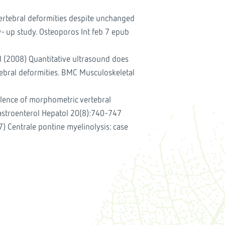
ertebral deformities despite unchanged
w- up study. Osteoporos Int feb 7 epub
 (2008) Quantitative ultrasound does
rtebral deformities. BMC Musculoskeletal
alence of morphometric vertebral
Gastroenterol Hepatol 20(8):740-747
) Centrale pontine myelinolysis: case