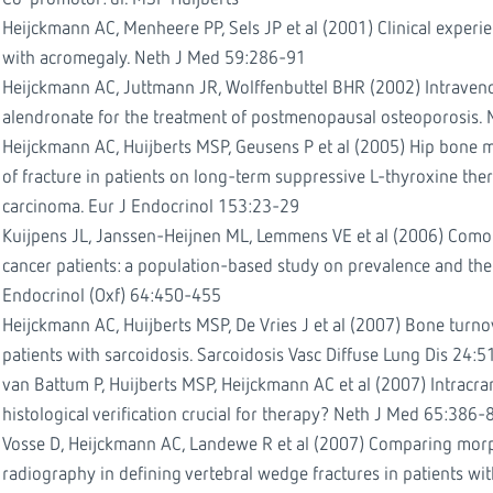
Heijckmann AC, Menheere PP, Sels JP et al (2001) Clinical experi
with acromegaly. Neth J Med 59:286-91
Heijckmann AC, Juttmann JR, Wolffenbuttel BHR (2002) Intrave
alendronate for the treatment of postmenopausal osteoporosis.
Heijckmann AC, Huijberts MSP, Geusens P et al (2005) Hip bone m
of fracture in patients on long-term suppressive L-thyroxine ther
carcinoma. Eur J Endocrinol 153:23-29
Kuijpens JL, Janssen-Heijnen ML, Lemmens VE et al (2006) Comor
cancer patients: a population-based study on prevalence and the 
Endocrinol (Oxf) 64:450-455
Heijckmann AC, Huijberts MSP, De Vries J et al (2007) Bone turno
patients with sarcoidosis. Sarcoidosis Vasc Diffuse Lung Dis 24:5
van Battum P, Huijberts MSP, Heijckmann AC et al (2007) Intracra
histological verification crucial for therapy? Neth J Med 65:386-
Vosse D, Heijckmann AC, Landewe R et al (2007) Comparing mor
radiography in defining vertebral wedge fractures in patients wit