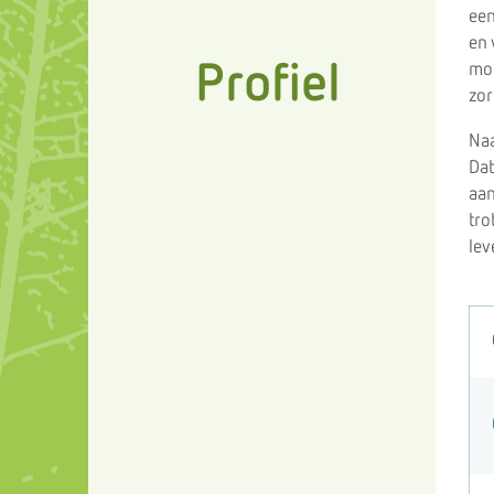
een
en 
Profiel
moo
zor
Naa
Dat
aan
tro
lev