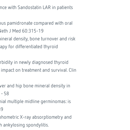
ence with Sandostatin LAR in patients
nous pamidronate compared with oral
 Neth J Med 60:315-19
ineral density, bone turnover and risk
apy for differentiated thyroid
bidity in newly diagnosed thyroid
impact on treatment and survival. Clin
ver and hip bone mineral density in
1- 58
nial multiple midline germinomas: is
89
phometric X-ray absorptiometry and
h ankylosing spondylitis.