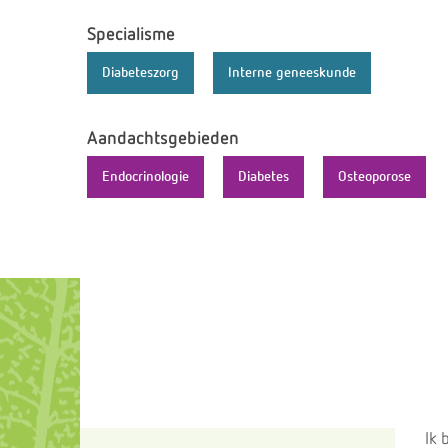
Specialisme
Diabeteszorg
Interne geneeskunde
Aandachtsgebieden
Endocrinologie
Diabetes
Osteoporose
Ik 