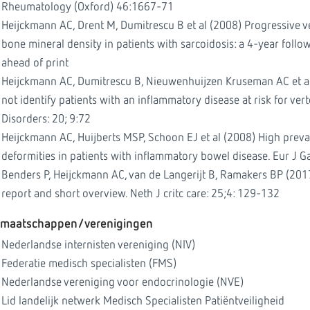
Rheumatology (Oxford) 46:1667-71
Heijckmann AC, Drent M, Dumitrescu B et al (2008) Progressive v
bone mineral density in patients with sarcoidosis: a 4-year follo
ahead of print
Heijckmann AC, Dumitrescu B, Nieuwenhuijzen Kruseman AC et al
not identify patients with an inflammatory disease at risk for ve
Disorders: 20; 9:72
Heijckmann AC, Huijberts MSP, Schoon EJ et al (2008) High prev
deformities in patients with inflammatory bowel disease. Eur J 
Benders P, Heijckmann AC, van de Langerijt B, Ramakers BP (2017
report and short overview. Neth J critc care: 25;4: 129-132
dmaatschappen/verenigingen
Nederlandse internisten vereniging (NIV)
Federatie medisch specialisten (FMS)
Nederlandse vereniging voor endocrinologie (NVE)
Lid landelijk netwerk Medisch Specialisten Patiëntveiligheid