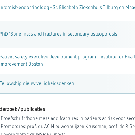
Internist-endocrinoloog - St. Elisabeth Ziekenhuis Tilburg en Ma
PhD ‘Bone mass and fractures in secondary osteoporosis’
Patient safety executive development program - Institute for Heal
Improvement Boston
Fellowship nieuw veiligheidsdenken
derzoek/publicaties
Proefschrift ‘bone mass and fractures in patients at risk voor se
Promotores: prof. dr. AC Nieuwenhuijzen Kruseman, prof. dr. P. Ge
Co-promotor: dr. MSP Huijberts