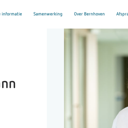
 informatie
Samenwerking
Over Bernhoven
Afspr
ann