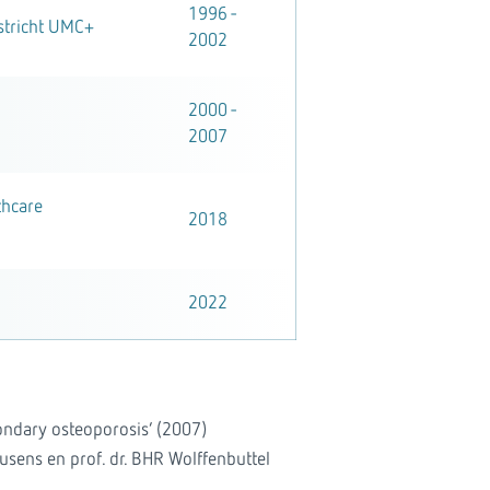
1996 -
astricht UMC+
2002
2000 -
2007
thcare
2018
2022
condary osteoporosis’ (2007)
usens en prof. dr. BHR Wolffenbuttel