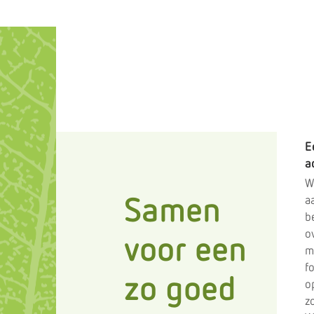
behandelaars. Zo zie je altijd de juiste 
jouw probleem.
E
a
W
a
Samen
b
o
voor een
m
fo
zo goed
op
z