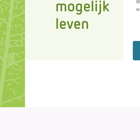
W
mogelijk
w
leven