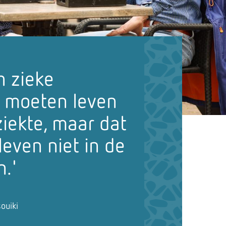
h zieke
n moeten leven
iekte, maar dat
even niet in de
n.'
ouiki