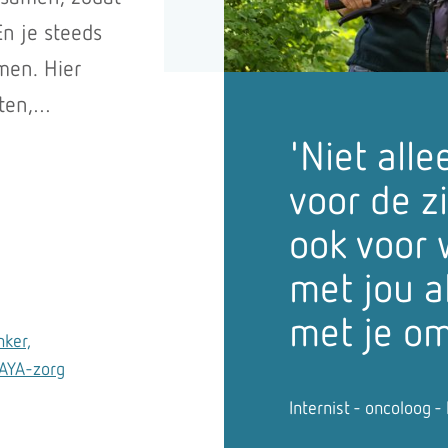
En je steeds
men. Hier
ten,
andere
'Niet all
t snel
voor de z
 de andere
ook voor 
rg voor jou
met jou a
iek te vinden.
 uitstekende
met je om
ker,
n ook met ons
AYA-zorg
bben voor jou
Internist - oncoloog 
 wensen. Zo