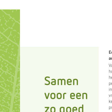
komen we er samen achter welke zorg h
je past.
E
a
V
ho
h
Samen
pe
in
voor een
v
k
zo goed
p