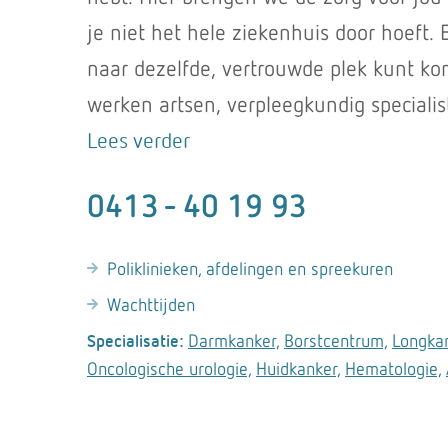
je niet het hele ziekenhuis door hoeft. 
naar dezelfde, vertrouwde plek kunt ko
werken artsen, verpleegkundig specialis
gespecialiseerde verpleegkundigen en 
Lees verder
zorgverleners nauw samen. Dat beteken
0413 - 40 19 93
overleg, dus zo snel mogelijk zorg. Ook
afdelingen en specialisten die bij de zo
Poliklinieken, afdelingen en spreekuren
betrokken zijn, weten ons op de poliklin
Wachttijden
Daar werken we niet alleen vanuit onze
Darmkanker,
Borstcentrum,
Longkan
Specialisatie:
medische kennis en ervaring. We werke
Oncologische urologie,
Huidkanker,
Hematologie,
hart. Dat betekent dat we aandacht he
als mens. En we goed luisteren naar je