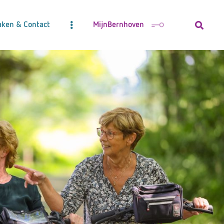
aken & Contact
MijnBernhoven