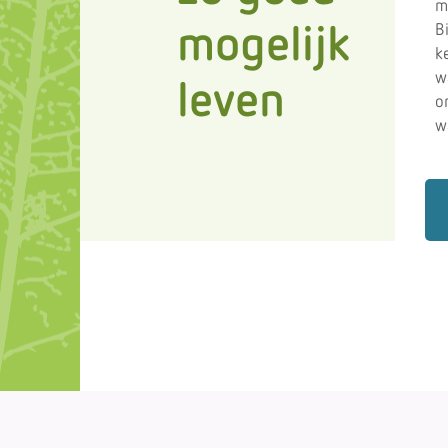
mo
B
mogelijk
k
w
leven
o
w