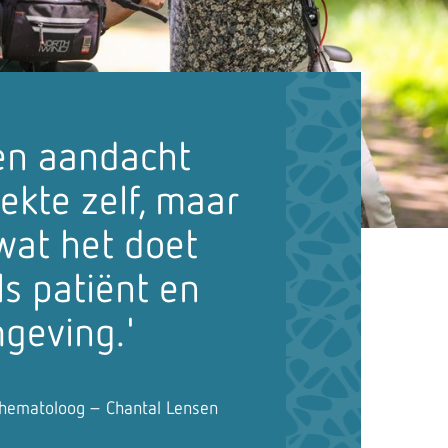
een aandacht
iekte zelf, maar
wat het doet
ls patiënt en
geving.'
- hematoloog – Chantal Lensen