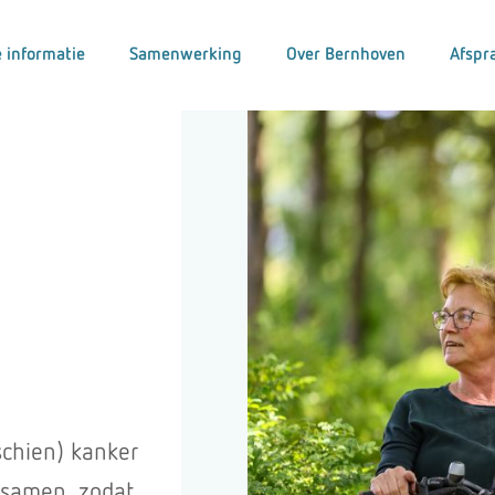
 informatie
Samenwerking
Over Bernhoven
Afspr
sschien) kanker
 samen, zodat