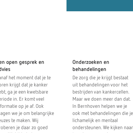
et beste bij
en open gesprek en
Onderzoeken en
dvies
behandelingen
anaf het moment dat je te
De zorg die je krijgt bestaat
ren krijgt dat je kanker
uit behandelingen voor het
ebt, ga je een kwetsbare
bestrijden van kankercellen.
riode in. Er komt veel
Maar we doen meer dan dat.
formatie op je af. Ook
In Bernhoven helpen we je
ragen we je om belangrijke
ook met behandelingen die je
euzes te maken. Wij
lichamelijk en mentaal
roberen je daar zo goed
ondersteunen. We kijken naar