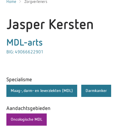
Home
Zorgverleners
Jasper Kersten
MDL-arts
BIG: 49066622901
Specialisme
Maag-, darm- en leverziekten (MDL)
Darmkanker
Aandachtsgebieden
Oncologische MDL