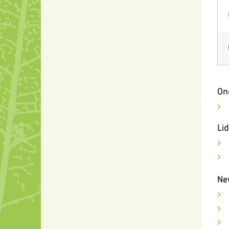
On
Li
Ne