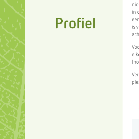
nie
in 
Profiel
een
is 
ach
Voo
elk
(ho
Ver
ple