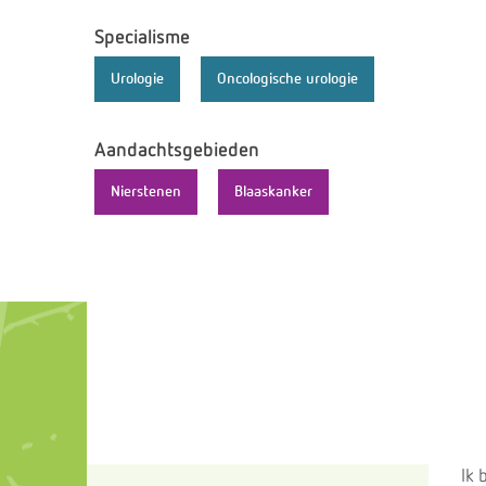
Specialisme
Urologie
Oncologische urologie
Aandachtsgebieden
Nierstenen
Blaaskanker
Ik 