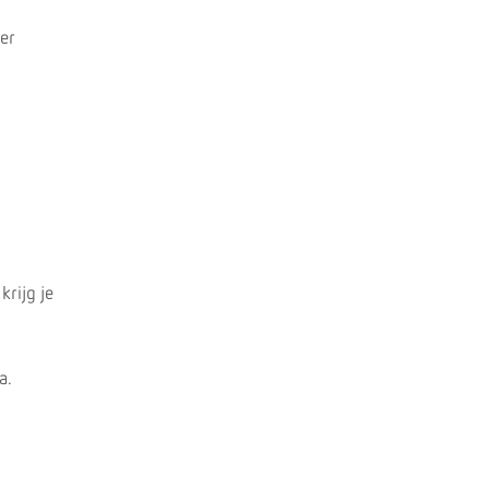
er
krijg je
a.