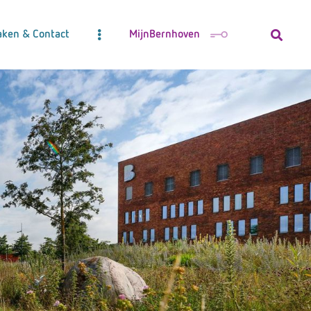
aken & Contact
MijnBernhoven