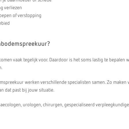
n je baarmoeder of schede
g verliezen
oepen of verstopping
ebied
enbodemspreekuur?
en vaak tegelijk voor. Daardoor is het soms lastig te bepalen w
n.
mspreekuur werken verschillende specialisten samen. Zo maken
 dat past bij jouw situatie.
naecologen, urologen, chirurgen, gespecialiseerd verpleegkundig