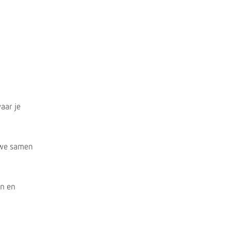
aar je
 we samen
en en