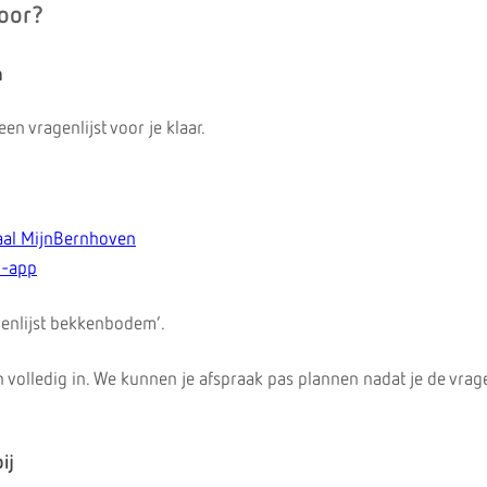
voor?
n
en vragenlijst voor je klaar.
aal MijnBernhoven
n-app
genlijst bekkenbodem’.
en volledig in. We kunnen je afspraak pas plannen nadat je de vrage
ij