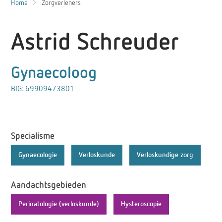
Home
Zorgverleners
Astrid Schreuder
Gynaecoloog
BIG: 69909473801
Specialisme
Gynaecologie
Verloskunde
Verloskundige zorg
Aandachtsgebieden
Perinatologie (verloskunde)
Hysteroscopie