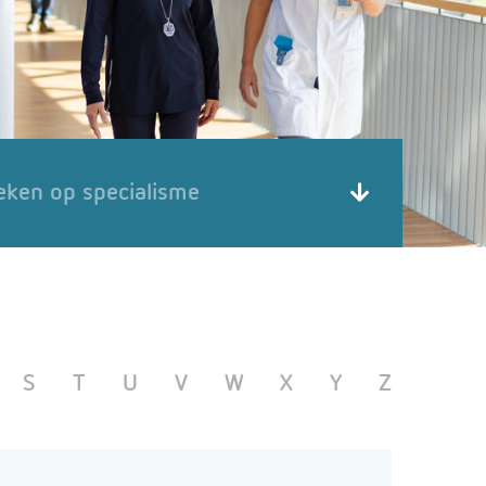
eken op specialisme
S
T
U
V
W
X
Y
Z