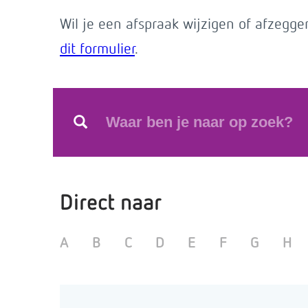
Wil je een afspraak wijzigen of afzegg
dit formulier
.
Direct naar
A
B
C
D
E
F
G
H