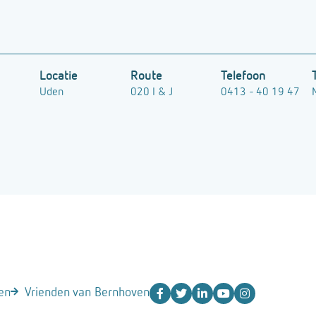
Locatie
Route
Telefoon
Uden
020 I & J
0413 - 40 19 47
en
Vrienden van Bernhoven