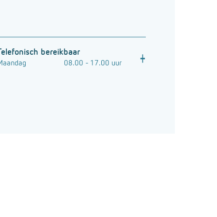
Telefonisch bereikbaar
Maandag
08.00 - 17.00 uur
Dinsdag
08.00 - 17.00 uur
Woensdag
08.00 - 17.00 uur
Donderdag
08.00 - 17.00 uur
Vrijdag
08.00 - 17.00 uur