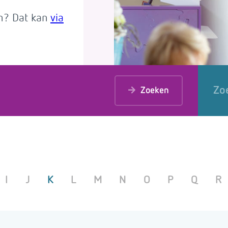
en? Dat kan
via
Zo
Zoeken
I
J
K
L
M
N
O
P
Q
R