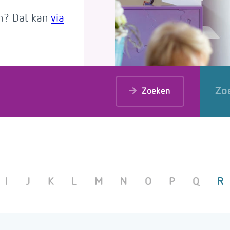
en? Dat kan
via
Zo
Zoeken
I
J
K
L
M
N
O
P
Q
R