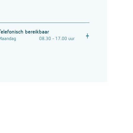
Telefonisch bereikbaar
Maandag
08.30 - 17.00 uur
Dinsdag
08.30 - 17.00 uur
Woensdag
08.30 - 17.00 uur
Donderdag
08.30 - 17.00 uur
Vrijdag
08.30 - 17.00 uur