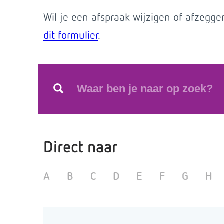
Wil je een afspraak wijzigen of afzegg
dit formulier
.
Direct naar
A
B
C
D
E
F
G
H