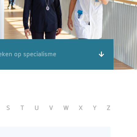
eken op specialisme
S
T
U
V
W
X
Y
Z