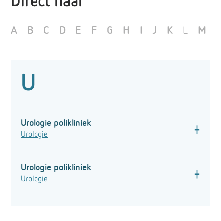
Direct naar
A
B
C
D
E
F
G
H
I
J
K
L
M
U
Urologie polikliniek
Urologie
Oncologische urologie
Locatie
Urologie polikliniek
Oss
Urologie
Route
Oncologische urologie
n.v.t.
Locatie
Telefoon
Uden