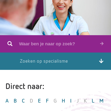
Zoeken op specialisme
Direct naar:
A
B
C
D
E
F
G
H
I
J
K
L
M