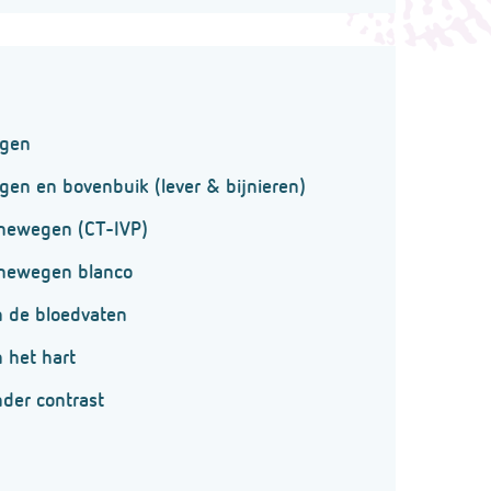
ngen
en en bovenbuik (lever & bijnieren)
newegen (CT-IVP)
inewegen blanco
 de bloedvaten
 het hart
der contrast