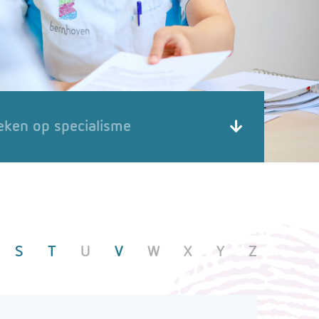
eken op specialisme
S
T
U
V
W
X
Y
Z