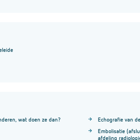
eleide
nderen, wat doen ze dan?
Echografie van d
Embolisatie (afsl
afdeling radiologie