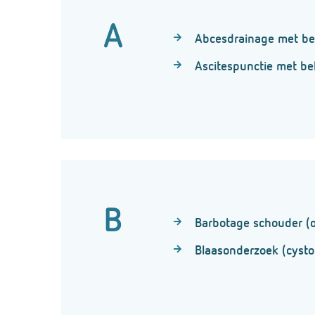
A
Abcesdrainage met be
Ascitespunctie met be
B
Barbotage schouder (o
Blaasonderzoek (cysto