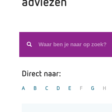
adviezen
Direct naar:
A
B
C
D
E
F
G
H