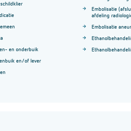
schildklier
Embolisatie (afsl
dicatie
afdeling radiolog
lgemeen
Embolisatie aneu
ta
Ethanolbehandelin
ven- en onderbuik
Ethanolbehandelin
enbuik en/of lever
ren