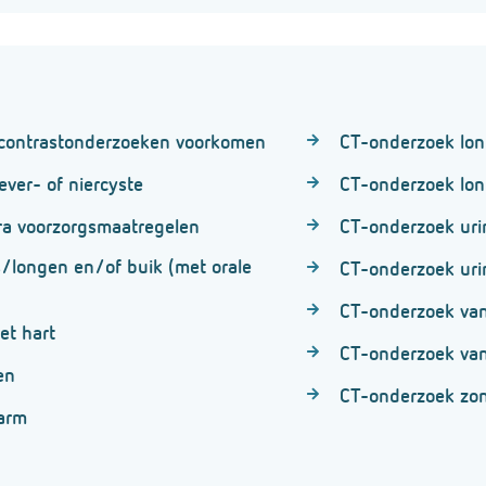
ij contrastonderzoeken voorkomen
CT-onderzoek lo
ver- of niercyste
CT-onderzoek long
ra voorzorgsmaatregelen
CT-onderzoek uri
/longen en/of buik (met orale
CT-onderzoek ur
CT-onderzoek van
et hart
CT-onderzoek van
en
CT-onderzoek zon
arm