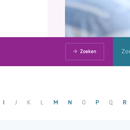
Zo
Zoeken
I
J
K
L
M
N
O
P
Q
R