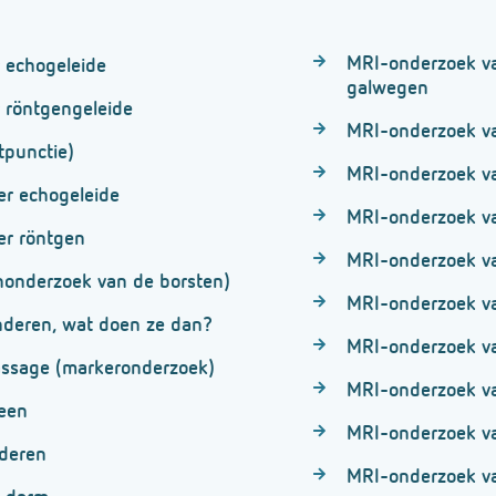
MRI-onderzoek van
 echogeleide
galwegen
 röntgengeleide
MRI-onderzoek v
punctie)
MRI-onderzoek va
er echogeleide
MRI-onderzoek va
er röntgen
MRI-onderzoek va
onderzoek van de borsten)
MRI-onderzoek va
nderen, wat doen ze dan?
MRI-onderzoek v
ssage (markeronderzoek)
MRI-onderzoek va
een
MRI-onderzoek va
nderen
MRI-onderzoek va