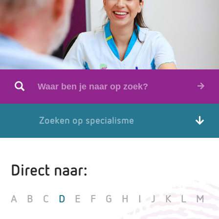
Zoeken op specialisme
Direct naar:
A
B
C
D
E
F
G
H
I
J
K
L
M