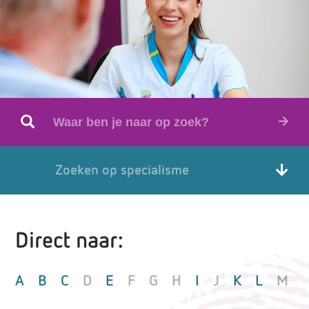
Zoeken op specialisme
Direct naar:
A
B
C
D
E
F
G
H
I
J
K
L
M