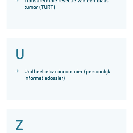
Transurethrale resectie van een blaas
tumor (TURT)
U
Urotheelcelcarcinoom nier (persoonlijk
informatiedossier)
Z