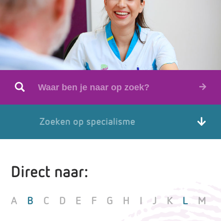
Zoeken op specialisme
Direct naar:
A
B
C
D
E
F
G
H
I
J
K
L
M