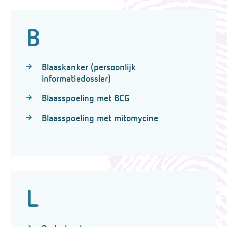
B
Blaaskanker (persoonlijk
informatiedossier)
Blaasspoeling met BCG
Blaasspoeling met mitomycine
L